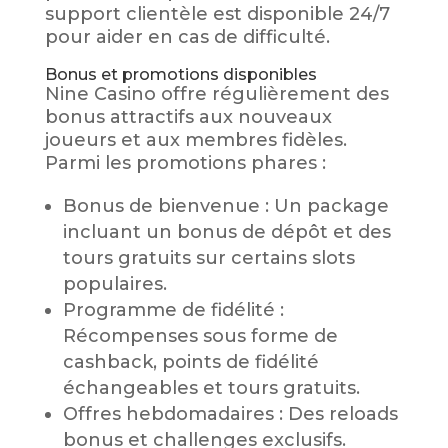
support clientèle est disponible 24/7
pour aider en cas de difficulté.
Bonus et promotions disponibles
Nine Casino offre régulièrement des
bonus attractifs aux nouveaux
joueurs et aux membres fidèles.
Parmi les promotions phares :
Bonus de bienvenue : Un package
incluant un bonus de dépôt et des
tours gratuits sur certains slots
populaires.
Programme de fidélité :
Récompenses sous forme de
cashback‚ points de fidélité
échangeables et tours gratuits.
Offres hebdomadaires : Des reloads
bonus et challenges exclusifs.