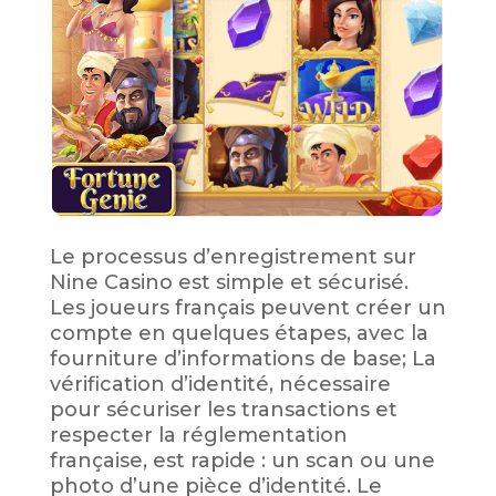
Le processus d’enregistrement sur
Nine Casino est simple et sécurisé.
Les joueurs français peuvent créer un
compte en quelques étapes‚ avec la
fourniture d’informations de base; La
vérification d’identité‚ nécessaire
pour sécuriser les transactions et
respecter la réglementation
française‚ est rapide : un scan ou une
photo d’une pièce d’identité. Le