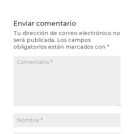
Enviar comentario
Tu dirección de correo electrónico no
será publicada.
Los campos
obligatorios están marcados con
*