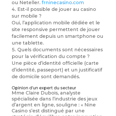
ou Neteller.
frninecasino.com
Est-il possible de jouer au casino
sur mobile ?
Oui‚ l’application mobile dédiée et le
site responsive permettent de jouer
facilement depuis un smartphone ou
une tablette.
Quels documents sont nécessaires
pour la vérification du compte ?
Une pièce d’identité officielle (carte
d’identité‚ passeport) et un justificatif
de domicile sont demandés.
Opinion d’un expert du secteur
Mme Claire Dubois‚ analyste
spécialisée dans l’industrie des jeux
d’argent en ligne‚ souligne : « Nine
Casino s’est distingué par une