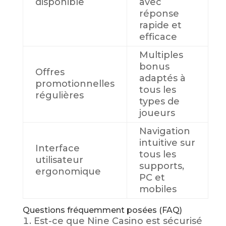
disponible
avec
réponse
rapide et
efficace
Multiples
bonus
Offres
adaptés à
promotionnelles
tous les
régulières
types de
joueurs
Navigation
intuitive sur
Interface
tous les
utilisateur
supports‚
ergonomique
PC et
mobiles
Questions fréquemment posées (FAQ)
Est-ce que Nine Casino est sécurisé