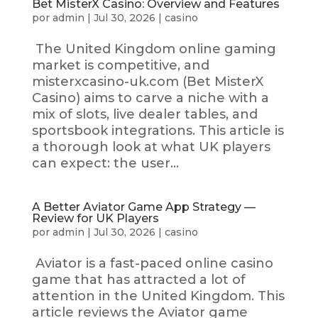
Bet MisterX Casino: Overview and Features
por
admin
|
Jul 30, 2026
|
casino
The United Kingdom online gaming
market is competitive, and
misterxcasino-uk.com (Bet MisterX
Casino) aims to carve a niche with a
mix of slots, live dealer tables, and
sportsbook integrations. This article is
a thorough look at what UK players
can expect: the user...
A Better Aviator Game App Strategy —
Review for UK Players
por
admin
|
Jul 30, 2026
|
casino
Aviator is a fast-paced online casino
game that has attracted a lot of
attention in the United Kingdom. This
article reviews the Aviator game