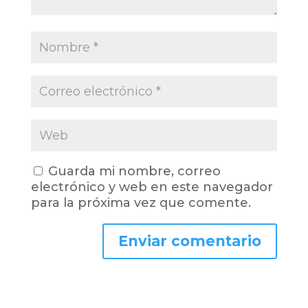
Guarda mi nombre, correo
electrónico y web en este navegador
para la próxima vez que comente.