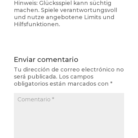
Hinweis: Glücksspiel kann süchtig
machen. Spiele verantwortungsvoll
und nutze angebotene Limits und
Hilfsfunktionen.
Enviar comentario
Tu dirección de correo electrónico no
será publicada.
Los campos
obligatorios están marcados con
*