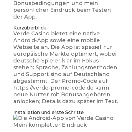
Bonusbedingungen und mein
persönlicher Eindruck beim Testen
der App.
Kurzüberblick
Verde Casino bietet eine native
Android-App sowie eine mobile
Webseite an. Die App ist speziell für
europäische Märkte optimiert, wobei
deutsche Spieler klar im Fokus
stehen: Sprache, Zahlungsmethoden
und Support sind auf Deutschland
abgestimmt. Der Promo-Code auf
https://verde-promo-code.de kann
neue Nutzer mit Bonusangeboten
anlocken; Details dazu später im Text.
Installation und erste Schritte