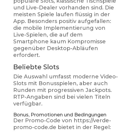
populäre Slots, klassische Tischspiele
und Live-Dealer vorhanden sind. Die
meisten Spiele laufen flüssig in der
App. Besonders positiv aufgefallen:
die mobile Implementierung von
Live-Spielen, die auf dem
Smartphone kaum Kompromisse
gegenüber Desktop-Abläufen
erfordert.
Beliebte Slots
Die Auswahl umfasst moderne Video-
Slots mit Bonusspielen, aber auch
Runden mit progressiven Jackpots.
RTP-Angaben sind bei vielen Titeln
verfügbar.
Bonus, Promotionen und Bedingungen
Der Promo-Code von https://verde-
promo-code.de bietet in der Regel: