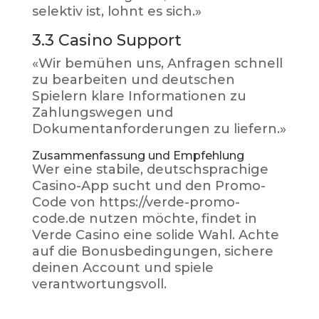
selektiv ist, lohnt es sich.»
3.3 Casino Support
«Wir bemühen uns, Anfragen schnell
zu bearbeiten und deutschen
Spielern klare Informationen zu
Zahlungswegen und
Dokumentanforderungen zu liefern.»
Zusammenfassung und Empfehlung
Wer eine stabile, deutschsprachige
Casino-App sucht und den Promo-
Code von https://verde-promo-
code.de nutzen möchte, findet in
Verde Casino eine solide Wahl. Achte
auf die Bonusbedingungen, sichere
deinen Account und spiele
verantwortungsvoll.