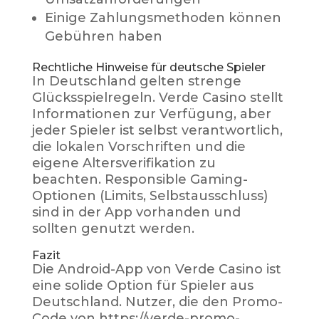
Einige Zahlungsmethoden können
Gebühren haben
Rechtliche Hinweise für deutsche Spieler
In Deutschland gelten strenge
Glücksspielregeln. Verde Casino stellt
Informationen zur Verfügung, aber
jeder Spieler ist selbst verantwortlich,
die lokalen Vorschriften und die
eigene Altersverifikation zu
beachten. Responsible Gaming-
Optionen (Limits, Selbstausschluss)
sind in der App vorhanden und
sollten genutzt werden.
Fazit
Die Android-App von Verde Casino ist
eine solide Option für Spieler aus
Deutschland. Nutzer, die den Promo-
Code von https://verde-promo-