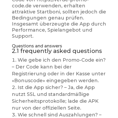
code.de verwenden, erhalten
attraktive Startboni, sollten jedoch die
Bedingungen genau prüfen.
Insgesamt überzeugte die App durch
Performance, Spielangebot und
Support.
Questions and answers
2.1 frequently asked questions
Wie gebe ich den Promo-Code ein?
– Der Code kann bei der
Registrierung oder in der Kasse unter
«Bonuscode» eingegeben werden.
Ist die App sicher? – Ja, die App
nutzt SSL und standardmäßige
Sicherheitsprotokolle; lade die APK
nur von der offiziellen Seite.
Wie schnell sind Auszahlungen? –